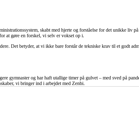
inistrationssystem, skabt med hjerte og forståelse for det unikke liv på 
r at gøre en forskel, vi selv er vokset op i.
re. Det betyder, at vi ikke bare forstår de tekniske krav til et godt adm
gere gymnaster og har haft utallige timer på gulvet – med sved på panden
nskaber, vi bringer ind i arbejdet med Zenbi.