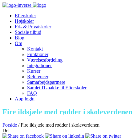
Efterskoler
Højskoler
Fri- & Privatskoler
Sociale tilbud
Blog
Om
Kontakt
Funktioner
Værelsesfordeling
Integrationer
Kurser
Referencer
Samarbejdspartnere
Samlet IT-pakke til Efterskoler
FAQ
App login
Fire ildsjæle med rødder i skoleverdenen
Forside
/
Fire ildsjæle med rødder i skoleverdenen
Del