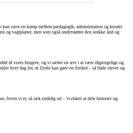
agen kan være en kamp mellem pædagogik, administration og kreativ
konomi og vagtplaner, men som også understøtter den unikke ånd og
ltid til vores brugere, og vi sætter en ære i at være tilgængelige og
bejder hver dag for, at Zenbi kan gøre en forskel – så både elever og
om, hvem vi er, så ræk endelig ud – vi elsker at dele historier og