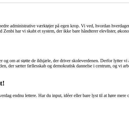
for bedre administrative værktøjer på egen krop. Vi ved, hvordan hverd
Med Zenbi har vi skabt et system, der ikke bare håndterer elevlister, ø
og om at støtte de ildsjæle, der driver skoleverdenen. Derfor lytter vi a
erden, der sætter fællesskab og demokratisk dannelse i centrum, og vi ar
t!
verdag endnu lettere. Har du input, idéer eller bare lyst til at høre mere 