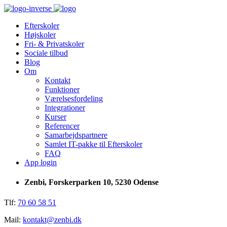
Efterskoler
Højskoler
Fri- & Privatskoler
Sociale tilbud
Blog
Om
Kontakt
Funktioner
Værelsesfordeling
Integrationer
Kurser
Referencer
Samarbejdspartnere
Samlet IT-pakke til Efterskoler
FAQ
App login
Zenbi, Forskerparken 10, 5230 Odense
Tlf:
70 60 58 51
Mail:
kontakt@zenbi.dk